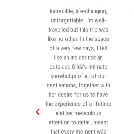
ble, life-changing,
Todo estuvo perfecto,
ettable! I’m well-
100% recomendado
ed but this trip was
Alejandro Paco
 other. In the space
ry few days, I felt
an insider not an
r. Gilda’s intimate
dge of all of our
ions, together with
ire for us to have
rience of a lifetime
 her meticulous
on to detail, meant
every moment was