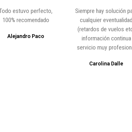
Siempre hay solución para
Buen trabajo , in
cualquier eventualidad
clara , brinda ayu
(retardos de vuelos etc)
de cambios en 
información continua
recomendad
servicio muy profesional
Coral Tap
Carolina Dalle