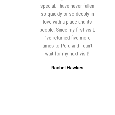
 I have never fallen
kly or so deeply in
ith a place and its
Since my first visit,
eturned five more
o Peru and I can’t
for my next visit!
chel Hawkes